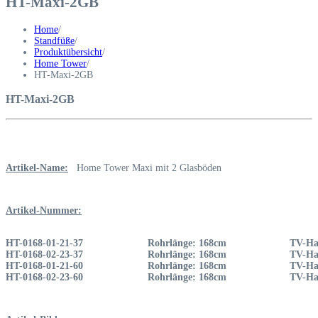
HT-Maxi-2GB
Home
/
Standfüße
/
Produktübersicht
/
Home Tower
/
HT-Maxi-2GB
HT-Maxi-2GB
Artikel-Name:
Home Tower Maxi mit 2 Glasböden
Artikel-Nummer:
HT-0168-01-21-37
Rohrlänge: 168cm
TV-Hal
HT-0168-02-23-37
Rohrlänge: 168cm
TV-Hal
HT-0168-01-21-60
Rohrlänge: 168cm
TV-Hal
HT-0168-02-23-60
Rohrlänge: 168cm
TV-Hal