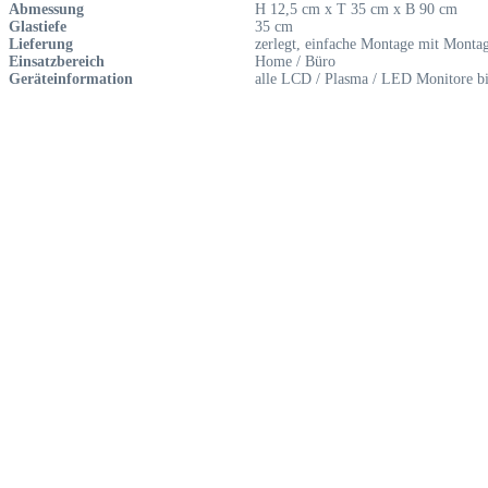
Abmessung
H 12,5 cm x T 35 cm x B 90 cm
Glastiefe
35 cm
Lieferung
zerlegt, einfache Montage mit Monta
Einsatzbereich
Home / Büro
Geräteinformation
alle LCD / Plasma / LED Monitore b