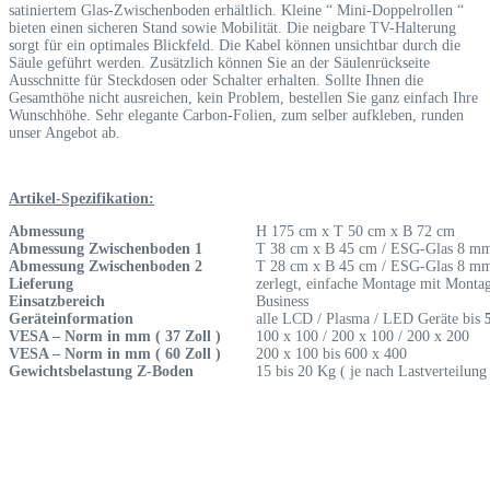
satiniertem Glas-Zwischenboden erhältlich. Kleine “ Mini-Doppelrollen “
bieten einen sicheren Stand sowie Mobilität. Die neigbare TV-Halterung
sorgt für ein optimales Blickfeld. Die Kabel können unsichtbar durch die
Säule geführt werden. Zusätzlich können Sie an der Säulenrückseite
Ausschnitte für Steckdosen oder Schalter erhalten. Sollte Ihnen die
Gesamthöhe nicht ausreichen, kein Problem, bestellen Sie ganz einfach Ihre
Wunschhöhe. Sehr elegante Carbon-Folien, zum selber aufkleben, runden
unser Angebot ab.
Artikel-Spezifikation:
Abmessung
H 175 cm x T 50 cm x B 72 cm
Abmessung Zwischenboden 1
T 38 cm x B 45 cm / ESG-Glas 8 m
Abmessung Zwischenboden 2
T 28 cm x B 45 cm / ESG-Glas 8 m
Lieferung
zerlegt, einfache Montage mit Monta
Einsatzbereich
Business
Geräteinformation
alle LCD / Plasma / LED Geräte bis
VESA – Norm in mm ( 37 Zoll )
100 x 100 / 200 x 100 / 200 x 200
VESA – Norm in mm ( 60 Zoll )
200 x 100 bis 600 x 400
Gewichtsbelastung Z-Boden
15 bis 20 Kg ( je nach Lastverteilung